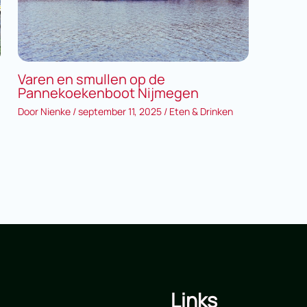
Varen en smullen op de
Pannekoekenboot Nijmegen
Door
Nienke
/
september 11, 2025
/
Eten & Drinken
Links