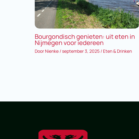
Bourgondisch genieten: uit eten in
Nijmegen voor iedereen
Door
Nienke
/
september 3, 2025
/
Eten & Drinken