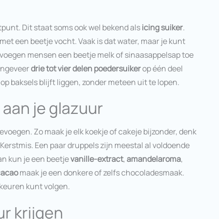
tpunt. Dit staat soms ook wel bekend als
icing suiker
.
et een beetje vocht. Vaak is dat water, maar je kunt
 voegen mensen een beetje melk of sinaasappelsap toe
 ongeveer
drie tot vier delen poedersuiker
op één deel
op baksels blijft liggen, zonder meteen uit te lopen.
aan je glazuur
evoegen. Zo maak je elk koekje of cakeje bijzonder, denk
Kerstmis. Een paar druppels zijn meestal al voldoende
an kun je een beetje
vanille-extract
,
amandelaroma
,
cacao
maak je een donkere of zelfs chocoladesmaak.
orkeuren kunt volgen.
ur krijgen