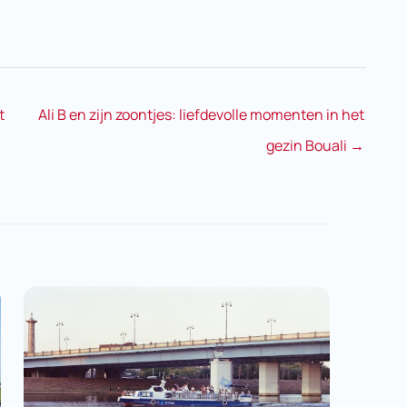
t
Ali B en zijn zoontjes: liefdevolle momenten in het
gezin Bouali
→