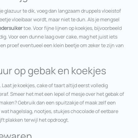
s je glazuur te dik, voeg dan langzaam druppels vloeistof
eetje vloeibaar wordt, maar niet te dun. Als je mengsel
edersuiker
toe. Voor fijne lijnen op koekjes, bijvoorbeeld
dig. Voor een dunne laag over cake, mag het juist iets
n en proef eventueel een klein beetje om zeker te zijn van
uur op gebak en koekjes
Laat je koekjes, cake of taart altijd eerst volledig
eraf. Smeer het met een lepel of mesje over het gebak of
n maken? Gebruik dan een spuitzakje of maak zelf een
 wat hagelslag, nootjes, stukjes chocolade of eetbare
jft plakken terwijl het opdroogt.
bewaren