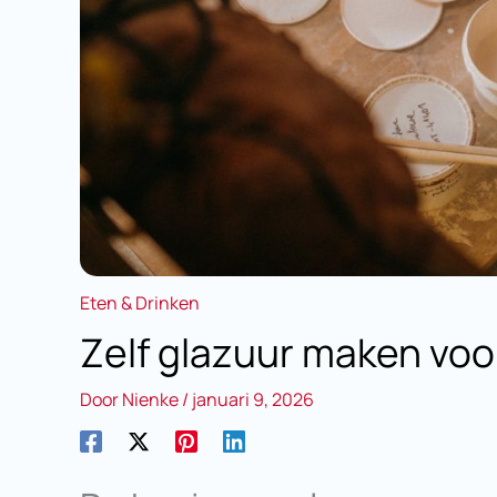
Eten & Drinken
Zelf glazuur maken voo
Door
Nienke
/
januari 9, 2026