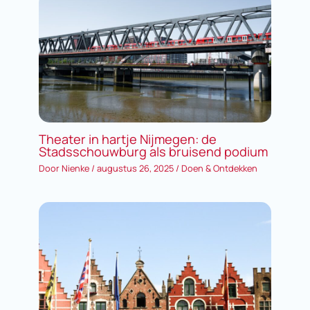
Theater in hartje Nijmegen: de
Stadsschouwburg als bruisend podium
Door
Nienke
/
augustus 26, 2025
/
Doen & Ontdekken