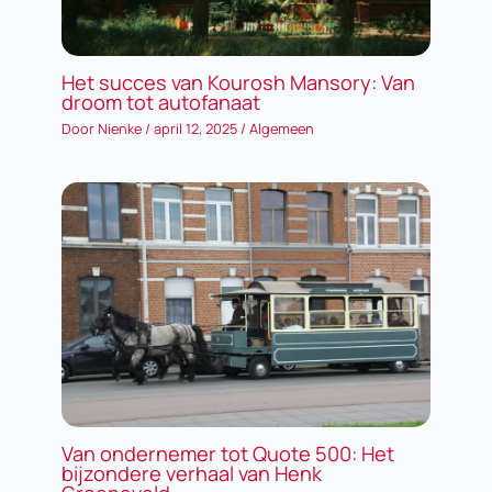
Het succes van Kourosh Mansory: Van
droom tot autofanaat
Door
Nienke
/
april 12, 2025
/
Algemeen
Van ondernemer tot Quote 500: Het
bijzondere verhaal van Henk