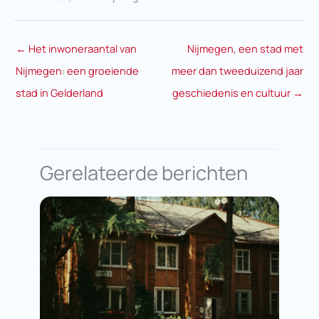
←
Het inwoneraantal van
Nijmegen, een stad met
Nijmegen: een groeiende
meer dan tweeduizend jaar
stad in Gelderland
geschiedenis en cultuur
→
Gerelateerde berichten