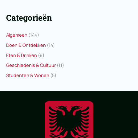
Categorieën
Algemeen
(144)
Doen & Ontdekken
(14)
Eten & Drinken
(9)
Geschiedenis & Cultuur
(11)
Studenten & Wonen
(5)