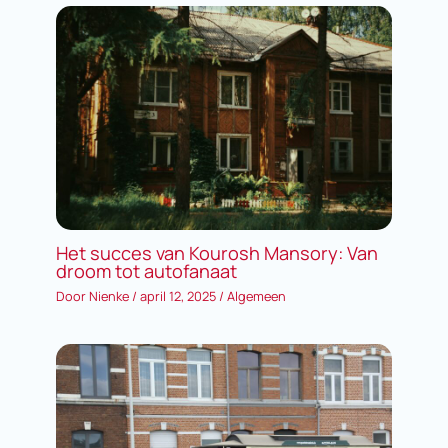
Het succes van Kourosh Mansory: Van
droom tot autofanaat
Door
Nienke
/
april 12, 2025
/
Algemeen