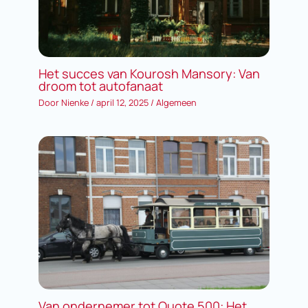
Het succes van Kourosh Mansory: Van
droom tot autofanaat
Door
Nienke
/
april 12, 2025
/
Algemeen
Van ondernemer tot Quote 500: Het