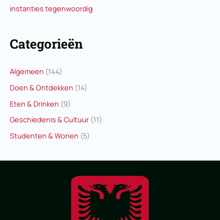
instanties tegenwoordig
Categorieën
Algemeen
(144)
Doen & Ontdekken
(14)
Eten & Drinken
(9)
Geschiedenis & Cultuur
(11)
Studenten & Wonen
(5)