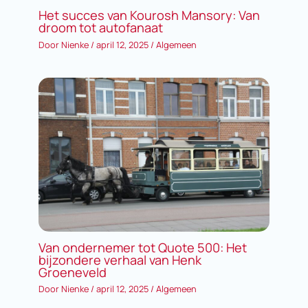
Het succes van Kourosh Mansory: Van
droom tot autofanaat
Door
Nienke
/
april 12, 2025
/
Algemeen
Van ondernemer tot Quote 500: Het
bijzondere verhaal van Henk
Groeneveld
Door
Nienke
/
april 12, 2025
/
Algemeen