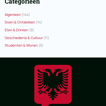
Categorieën
Algemeen
(144)
Doen & Ontdekken
(14)
Eten & Drinken
(9)
Geschiedenis & Cultuur
(11)
Studenten & Wonen
(5)