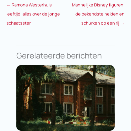
←
Ramona Westerhuis
Mannelijke Disney figuren:
leeftijd: alles over de jonge
de bekendste helden en
schaatsster
schurken op een rij
→
Gerelateerde berichten