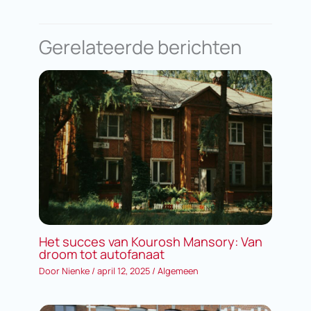
Gerelateerde berichten
Het succes van Kourosh Mansory: Van
droom tot autofanaat
Door
Nienke
/
april 12, 2025
/
Algemeen