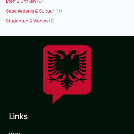
Eten & Drinken
(9)
Geschiedenis & Cultuur
(11)
Studenten & Wonen
(5)
Links