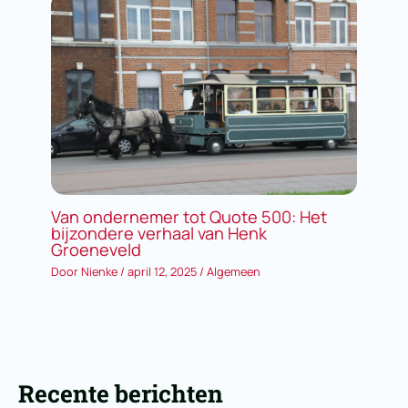
Van ondernemer tot Quote 500: Het
bijzondere verhaal van Henk
Groeneveld
Door
Nienke
/
april 12, 2025
/
Algemeen
Recente berichten